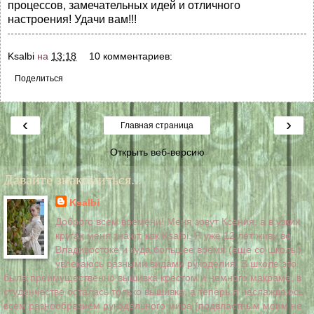
процессов, замечательных идей и отличного
настроения! Удачи вам!!!
Ksalbi
на
13:18
10 комментариев:
Поделиться
‹
›
Главная страница
Открыть веб-версию
Давайте знакомиться...
Ksalbi
Доброго всем времени! Меня зовут Ксения, а в узких
кругах меня знают, как Ksalbi. Я уже 12 лет живу во
Владивостоке и куда большее время (еще со школы)
увлекаюсь разными видами рукоделия. В школе это
была преимущественно вышивка крестом и немного макраме, в
студенчестве осталась только вышивка, а теперь я наслаждаюсь
всем разнообразием рукодельного мира (подвластным моим не