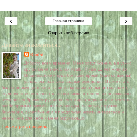
‹
›
Главная страница
Открыть веб-версию
Давайте знакомиться...
Ksalbi
Доброго всем времени! Меня зовут Ксения, а в узких
кругах меня знают, как Ksalbi. Я уже 12 лет живу во
Владивостоке и куда большее время (еще со школы)
увлекаюсь разными видами рукоделия. В школе это
была преимущественно вышивка крестом и немного макраме, в
студенчестве осталась только вышивка, а теперь я наслаждаюсь
всем разнообразием рукодельного мира (подвластным моим не
особо прямым рукам) - шитье одежды, вышивка, игрушка,
бижутерия, скрапбукинг и я продолжаю искать интересное и
необычное для себя и меня окружающих
Просмотреть профиль